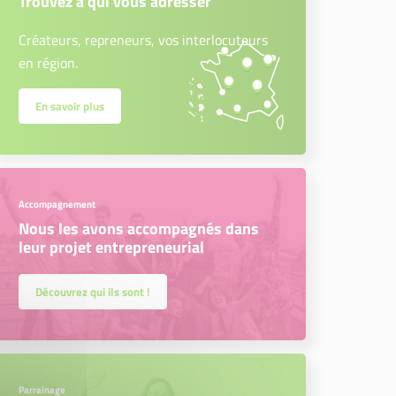
Trouvez à qui vous adresser
Créateurs, repreneurs, vos interlocuteurs
en région.
En savoir plus
Accompagnement
Nous les avons accompagnés dans
leur projet entrepreneurial
Découvrez qui ils sont !
Parrainage