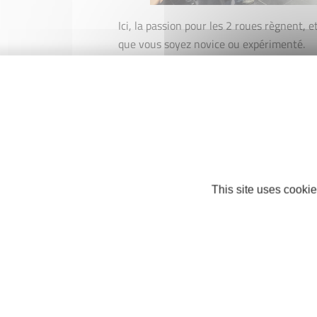
Ici, la passion pour les 2 roues règnent, et
que vous soyez novice ou expérimenté.
Nos partenaires
This site uses cookie