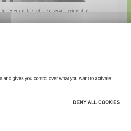
 le sérieux et la qualité de service priment, et ce,
s and gives you control over what you want to activate
DENY ALL COOKIES