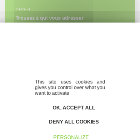
Créateurs
Trouvez à qui vous adresser
Créateurs, repreneurs, vos interlocuteurs en
région.
En savoir plus
This site uses cookies and
gives you control over what you
Accompagnement
want to activate
Nous les avons accompagnés dans leur
projet entrepreneurial
OK, ACCEPT ALL
Découvrez qui ils sont !
DENY ALL COOKIES
PERSONALIZE